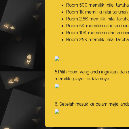
Room 500 memiliki nilai taruh
Room 1K memiliki nilai taruhan
Room 2.5K memiliki nilai taru
Room 5K memiliki nilai taruha
Room 10K memiliki nilai taruh
Room 25K memiliki nilai taruh
5.Pilih room yang anda inginkan, dan p
memiliki player didalamnya
6. Setelah masuk ke dalam meja, 