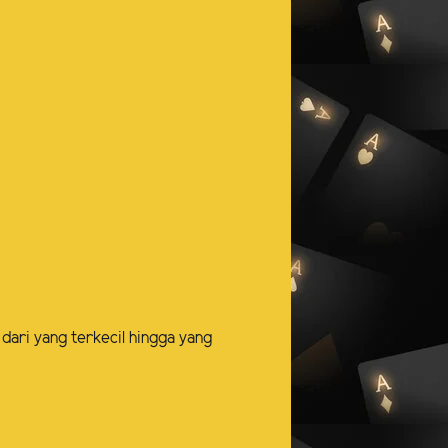
 dari yang terkecil hingga yang