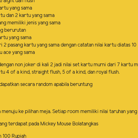
traight dan flush
kartu yang sama
artu dan 2 kartu yang sama
yang memiliki jenis yang sama
ng berurutan
kartu yang sama
dari 2 pasang kartu yang sama dengan catatan nilai kartu diatas 10
rtu ace yang sama
gan non joker di kali 2 jadi nilai set kartu murni dari 7 kartu ma
 4 of a kind, straight flush, 5 of a kind, dan royal flush.
idapatkan secara random apabila beruntung
 menuju ke pilihan meja. Setiap room memiliki nilai taruhan yan
yang terdapat pada Mickey Mouse Bolatangkas
n 100 Rupiah