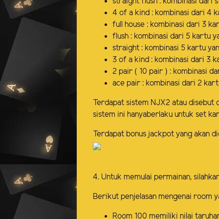
straight flush : kombinasi dari s
4 of a kind : kombinasi dari 4 
full house : kombinasi dari 3 k
flush : kombinasi dari 5 kartu 
straight : kombinasi 5 kartu ya
3 of a kind : kombinasi dari 3 
2 pair ( 10 pair ) : kombinasi 
ace pair : kombinasi dari 2 ka
Terdapat sistem NJX2 atau disebut den
sistem ini hanyaberlaku untuk set kartu
Terdapat bonus jackpot yang akan d
4. Untuk memulai permainan, silahkan
Berikut penjelasan mengenai room 
Room 100 memiliki nilai taruha